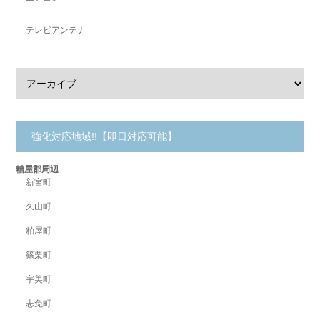
テレビアンテナ
強化対応地域!!【即日対応可能】
糟屋郡周辺
新宮町
久山町
粕屋町
篠栗町
宇美町
志免町