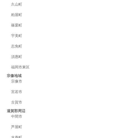
久山町
粕屋町
篠栗町
宇美町
志免町
須惠町
福岡市東区
宗像地域
宗像市
宮若市
古賀市
遠賀郡周辺
中間市
芦屋町
水巻町