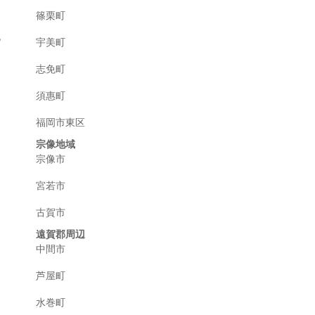
篠栗町
宇美町
志免町
須惠町
福岡市東区
宗像地域
宗像市
宮若市
古賀市
遠賀郡周辺
中間市
芦屋町
水巻町