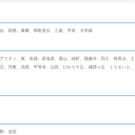
台、田熊、東郷、和歌美台、三倉、平井、大井南
アスティ、桜、名残、富地原、葉山、緑町、陵厳寺、田久、桜美台、土
元、河東、須恵、平等寺、山田、ひかりケ丘、城西ヶ丘、くりえいと、
野、宮田