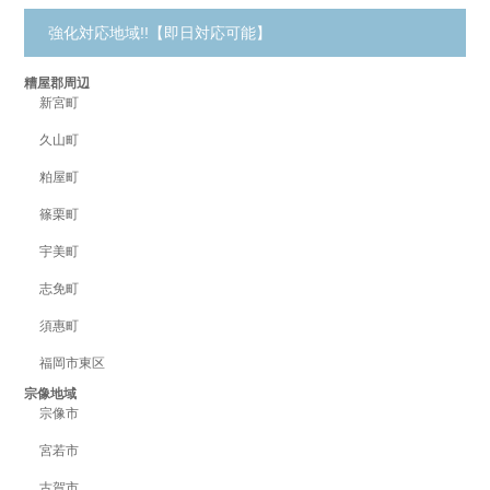
強化対応地域!!【即日対応可能】
糟屋郡周辺
新宮町
久山町
粕屋町
篠栗町
宇美町
志免町
須惠町
福岡市東区
宗像地域
宗像市
宮若市
古賀市